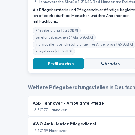
📍 Hannoversche Straße 1 · 31848 Bad Münder am Deiste
Als Pflegeberaterin und Pflegesachverständige begleit
ich pflegebedürftige Menschen und ihre Angehörigen
mit Fachkom…
Pflegeberatung § 7a SGB XI
Beratungsbesuche § 37 Abs. 3 SGB XI
Individuelle häusliche Schulungen für Angehörige § 45 SGB XI
Pflegekurse $ 45 SGB XI
→ Profil ansehen
📞 Anrufen
Weitere Pflegeberatungsstellen in Deutsc
ASB Hannover – Ambulante Pflege
📍 30177 Hannover
AWO Ambulanter Pflegedienst
📍 30159 Hannover