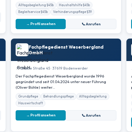
Alltagsbegleitung §45b
Haushaltshilfe §45b
Begleitservice §45b
Verhinderungspflege §39
→ Profil ansehen
📞 Anrufen
Fachpflegedienst Weserbergland
GmbH
📍 Große Straße 45 · 37619 Bodenwerder
Der Fachpflegedienst Weserbergland wurde 1996
gegründet und seit 01.04.2024 unter neuer Führung
(Oliver Böhle) weiter…
Grundpflege
Behandlungspflege
Alltagsbegleitung
Hauswirtschaft
→ Profil ansehen
📞 Anrufen