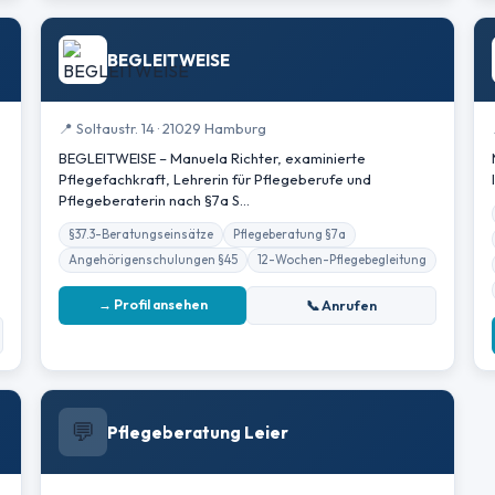
BEGLEITWEISE
📍 Soltaustr. 14 · 21029 Hamburg
BEGLEITWEISE – Manuela Richter, examinierte
Pflegefachkraft, Lehrerin für Pflegeberufe und
Pflegeberaterin nach §7a S…
§37.3-Beratungseinsätze
Pflegeberatung §7a
Angehörigenschulungen §45
12-Wochen-Pflegebegleitung
→ Profil ansehen
📞 Anrufen
💬
Pflegeberatung Leier