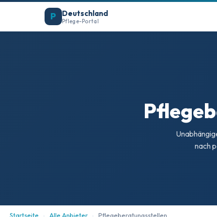
Deutschland
P
Pflege-Portal
Pflegeb
Unabhängige
nach p
Startseite
›
Alle Anbieter
›
Pflegeberatungsstellen