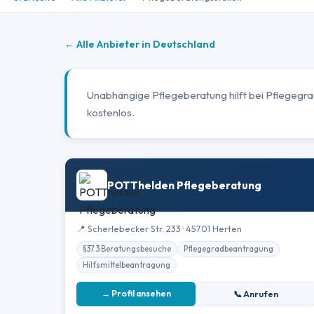
← Alle Anbieter in Deutschland
Unabhängige Pflegeberatung hilft bei Pflegegr
kostenlos.
POTThelden Pflegeberatung
📍 Scherlebecker Str. 233 · 45701 Herten
§37.3 Beratungsbesuche
Pflegegradbeantragung
Hilfsmittelbeantragung
→ Profil ansehen
📞 Anrufen