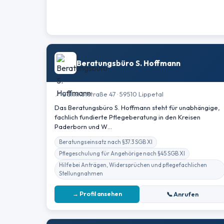
Beratungsbüro S. Hoffmann
📍 Bahnhofstraße 47 · 59510 Lippetal
Das Beratungsbüro S. Hoffmann steht für unabhängige,
fachlich fundierte Pflegeberatung in den Kreisen
Paderborn und W…
Beratungseinsatz nach §37.3 SGB XI
Pflegeschulung für Angehörige nach §45 SGB XI
Hilfe bei Anträgen, Widersprüchen und pflegefachlichen
Stellungnahmen
→ Profil ansehen
📞 Anrufen