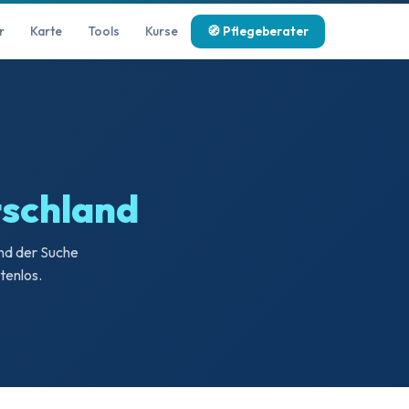
r
Karte
Tools
Kurse
🧭 Pflegeberater
tschland
nd der Suche
tenlos.