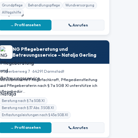
Grundpflege
Behandlungspflege
Wundversorgung
Alltagshilfe
→ Profil ansehen
📞 Anrufen
NG Pflegeberatung und
Betreuungsservice – Natalja Gerling
📍 Sperberweg 7 · 64291 Darmstadt
Als examinierte Pflegefachkraft, Pflegedienstleitung
und Pflegeberaterin nach § 7a SGB XI unterstütze ich
pflegebedür…
Beratung nach § 7a SGB XI
Beratung nach § 37 Abs. 3 SGB XI
Entlastungsleistungen nach § 45a SGB XI
→ Profil ansehen
📞 Anrufen