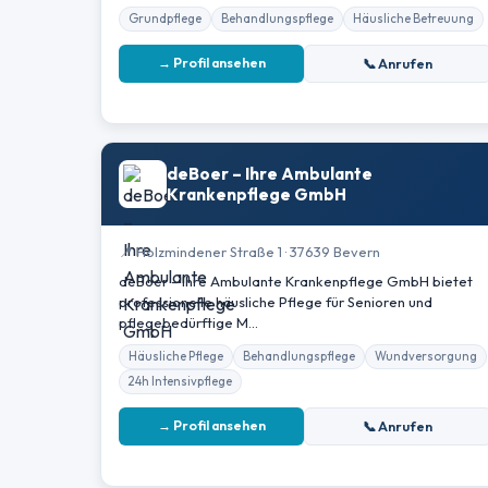
Grundpflege
Behandlungspflege
Häusliche Betreuung
→ Profil ansehen
📞 Anrufen
deBoer – Ihre Ambulante
Krankenpflege GmbH
📍 Holzmindener Straße 1 · 37639 Bevern
deBoer – Ihre Ambulante Krankenpflege GmbH bietet
professionelle häusliche Pflege für Senioren und
pflegebedürftige M…
Häusliche Pflege
Behandlungspflege
Wundversorgung
24h Intensivpflege
→ Profil ansehen
📞 Anrufen