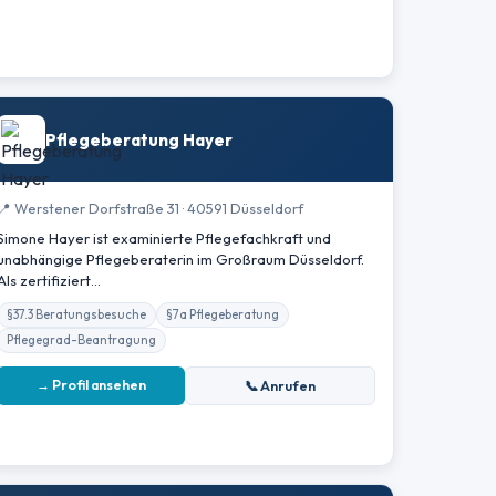
Pflegeberatung Hayer
📍 Werstener Dorfstraße 31 · 40591 Düsseldorf
Simone Hayer ist examinierte Pflegefachkraft und
unabhängige Pflegeberaterin im Großraum Düsseldorf.
Als zertifiziert…
§37.3 Beratungsbesuche
§7a Pflegeberatung
Pflegegrad-Beantragung
→ Profil ansehen
📞 Anrufen