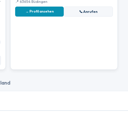
r
📍 63654 Büdingen
e
→ Profil ansehen
📞 Anrufen
hland