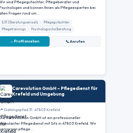
Wir sind Pflegegutachter, Pflegeberater und
Psychologen und können Ihnen als Pflegeexperten bei
allen Fragen rund um …
§ 37.3 Beratungseinsatz
Pflegegutachten
Pflegetrainings
Psychologische Beratung
→ Profil ansehen
📞 Anrufen
Carevolution GmbH – Pflegedienst für
Krefeld und Umgebung
📍 Gahlingspfad 31 · 47803 Krefeld
Die carevolution GmbH ist ein professioneller
ambulanter Pflegedienst mit Sitz in 47803 Krefeld. Wir
versorgen pflege…