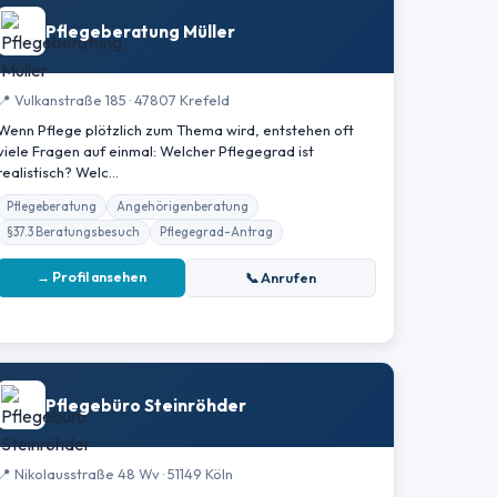
Pflegeberatung Müller
📍 Vulkanstraße 185 · 47807 Krefeld
Wenn Pflege plötzlich zum Thema wird, entstehen oft
viele Fragen auf einmal: Welcher Pflegegrad ist
realistisch? Welc…
Pflegeberatung
Angehörigenberatung
§37.3 Beratungsbesuch
Pflegegrad-Antrag
→ Profil ansehen
📞 Anrufen
Pflegebüro Steinröhder
📍 Nikolausstraße 48 Wv · 51149 Köln