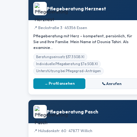
Pflegeberatung Herznest
📍 Beckstraße 3 · 45356 Essen
Pflegeberatung mit Herz – kompetent, persönlich, für
Sie und Ihre Familie. Mein Name ist Dounia Tahiri. Als
examinie…
Beratungseinsatz §37.3 SGB XI
Individuelle Pflegeberatung §7a SGB XI
Unterstützung bei Pflegegrad-Anträgen
→ Profil ansehen
📞 Anrufen
Pflegeberatung Pasch
📍 Hülsdonkstr. 60 · 47877 Willich