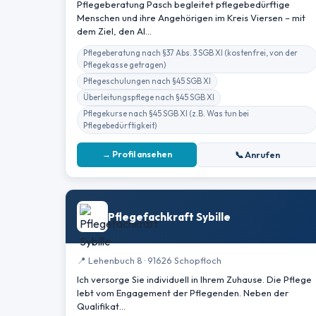
Pflegeberatung Pasch begleitet pflegebedürftige
Menschen und ihre Angehörigen im Kreis Viersen – mit
dem Ziel, den Al…
Pflegeberatung nach §37 Abs. 3 SGB XI (kostenfrei, von der
Pflegekasse getragen)
Pflegeschulungen nach §45 SGB XI
Überleitungspflege nach §45 SGB XI
Pflegekurse nach §45 SGB XI (z.B. Was tun bei
Pflegebedürftigkeit)
→ Profil ansehen
📞 Anrufen
Pflegefachkraft Sybille
📍 Lehenbuch 8 · 91626 Schopfloch
Ich versorge Sie individuell in Ihrem Zuhause. Die Pflege
lebt vom Engagement der Pflegenden. Neben der
Qualifikat…